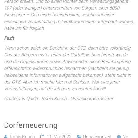
Person stellen.
Und ob einen Richter beim Verwaltungsgericht
197 (oder weniger) Unterschriften von Bürgern einer 6000
Einwohner – Gemeinde beeindrucken, welche auf einer
einseitigen Veranstaltung mit Halbwahrheiten aufgebaut wurden,
halte ich für fraglich.
Fazit
Wenn schon solch ein Bericht in der OTZ, dann bitte vollständig.
Das der Bürgermeister unter der Gürtellinie beschimpft wurde
und die Organisatoren sowie Anwesenden diese Beschimpfung
offensichtlich widerspruchlos hinnahmen (nachdem sie genug
halbseidene Informationen aufgetischt bekamen), steht nicht in
der OTZ. Aber ich mache hier mal Schluss. War eine jener
Veranstaltungen, auf die ich gern verzichten kann!!!
Grüße aus Quirla . Robin Kusch . Ortsteilbürgermeister
Dorferneuerung
Robin Kusch
11. Mai 2022
Uncategorized
No