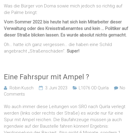
Was die Bürger von Dorna sowie mich jedoch so richtig auf
die Palme bringt:
Vom Sommer 2022 bis heute hat sich kein Mitarbeiter dieser
Verwaltung oder des Kreisstraßenamtes und kein … Politiker auf
dieser Straße blicken lassen. Es wurde absolut nichts gemacht.
Oh… hatte ich ganz vergessen… die haben eine Schild
angebracht „Straßenschäden“.
Super!
Eine Fahrspur mit Ampel ?
Robin Kusch
3. Juni 2023
L1076 OD Quirla
No
Comments
Wo auch immer diese Leitungen von SRO nach Quirla verlegt
werden (links oder rechts der Straße) es würde nur für eine
Spur mit Ampel reichen. Die Baufahrzeuge müssen ja auch
irgendwie auf der Baustelle fahren können! Ergebnis:
Verdoppelung der Bauzeit. Also nicht 6 Monate, sondern 1