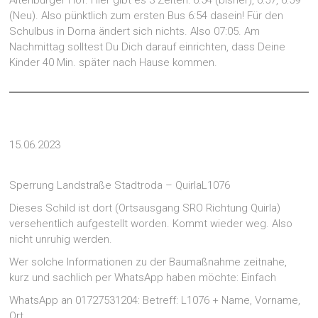
Altenburger Hof. Hier gibt es 3 Zeiten: 6:54 (bisher), 6:57, 6:59
(Neu). Also pünktlich zum ersten Bus 6:54 dasein! Für den
Schulbus in Dorna ändert sich nichts. Also 07:05. Am
Nachmittag solltest Du Dich darauf einrichten, dass Deine
Kinder 40 Min. später nach Hause kommen.
15.06.2023
Sperrung Landstraße Stadtroda – QuirlaL1076
Dieses Schild ist dort (Ortsausgang SRO Richtung Quirla)
versehentlich aufgestellt worden. Kommt wieder weg. Also
nicht unruhig werden.
Wer solche Informationen zu der Baumaßnahme zeitnahe,
kurz und sachlich per WhatsApp haben möchte: Einfach
WhatsApp an 01727531204: Betreff: L1076 + Name, Vorname,
Ort