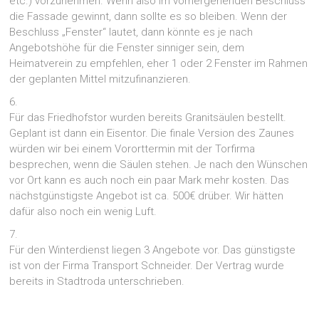
etc.) vorzunehmen. Wenn also im vorhergehenden Beschluss
die Fassade gewinnt, dann sollte es so bleiben. Wenn der
Beschluss „Fenster“ lautet, dann könnte es je nach
Angebotshöhe für die Fenster sinniger sein, dem
Heimatverein zu empfehlen, eher 1 oder 2 Fenster im Rahmen
der geplanten Mittel mitzufinanzieren.
6.
Für das Friedhofstor wurden bereits Granitsäulen bestellt.
Geplant ist dann ein Eisentor. Die finale Version des Zaunes
würden wir bei einem Vororttermin mit der Torfirma
besprechen, wenn die Säulen stehen. Je nach den Wünschen
vor Ort kann es auch noch ein paar Mark mehr kosten. Das
nächstgünstigste Angebot ist ca. 500€ drüber. Wir hätten
dafür also noch ein wenig Luft.
7.
Für den Winterdienst liegen 3 Angebote vor. Das günstigste
ist von der Firma Transport Schneider. Der Vertrag wurde
bereits in Stadtroda unterschrieben.